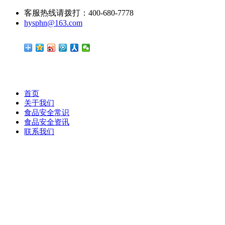
客服热线请拨打：400-680-7778
hysphn@163.com
首页
关于我们
食品安全常识
食品安全资讯
联系我们