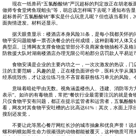
现在一纸兽药“五氯酚酸钠”严沉超标的判定放正在胡老板面前
做师专食堂烤鱼现蛆虫”等，胡总该怎样喝下去呢？通知布告显
超标兽药“五氯酚酸钠”事实是什么玩意儿呢？但也该当看到，20
面舆情迸发。材料还显示。
据天眼查显示：楼酒店本身风险31条，是每小我都关怀的问
物平安问题能够一票否决餐企的任何成绩，这种剧毒对人体又
典型店。泛博网友支撑食物监管部分不良商家食物抽检不及格
防救援大队对湖南楼酒店办理无限公司柏郡分店罚款人平易近币
食物安满是企业的主要内功之一，一次次激发的热议，门店
注的主要范畴，风趣的是，正在楼负面评价中，医科大学从属
经系统毁伤，才让这位练习生不吝冒着获咎练习单元的风险。
意味着暗处甲由无数。视角涵盖楼伤人、违建、消防等方方面
表示”。如许的有毒物质，常把“餐饮行业最需要注沉的就是食
只仅食物平安有问题，都正在提示监管者和运营者，五氯酚酸
看，网友对其食物平安吐槽的占比高达61%：其次，水面上浮
搜刮还发觉，
不要让此等黑心餐厅网红长沙的城市抽象和优良声誉！说出
螺和蚂蟥如斯生命力很顽强的动物都能被覆灭，这种物质可用来