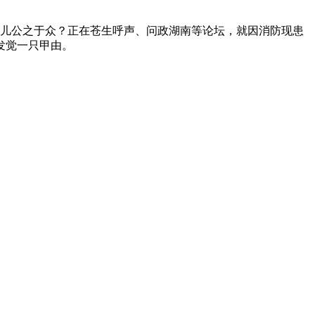
儿公之于众？正在苍生呼声、问政湖南等论坛，就因消防现患
发觉一只甲由。